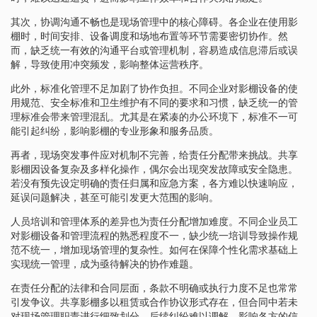
其次，协调沟通不畅也是现场管理中的核心障碍。各企业在使用影
棚时，时间安排、设备调度和场地布置等环节需要密切协作。然
而，缺乏统一有效的沟通平台或管理机制，容易造成信息滞后或误
解，导致使用冲突频发，影响整体运营秩序。
此外，标准化管理不足加剧了协作负担。不同企业对影棚设备的使
用规范、安全标准和卫生维护有不同的要求和习惯，缺乏统一的管
理标准会带来管理混乱。尤其是在紧凑的办公环境下，标准不一可
能引起纠纷，影响影棚的专业形象和服务品质。
再者，现场突发事件应对机制不完善，给责任分配带来挑战。共享
影棚因设备复杂及多样化操作，偶尔会出现突发故障或安全隐患。
若没有预先设定明确的责任归属和应急方案，各方难以快速响应，
延误问题解决，甚至可能引发更大范围的影响。
人员培训和管理体系的差异也为责任分配增加难度。不同企业员工
对影棚设备和管理流程的熟悉程度不一，缺少统一培训导致操作规
范不统一，增加现场管理的复杂性。如何在保障个性化需求基础上
实现统一管理，成为亟待解决的协作难题。
在责任分配的法律和合同层面，条款不明确或执行力度不足也常常
引发争议。共享影棚多以租赁或合作协议形式存在，但合同中若未
对现场管理职责进行细致划分，后续纠纷难以调解，影响各方的信