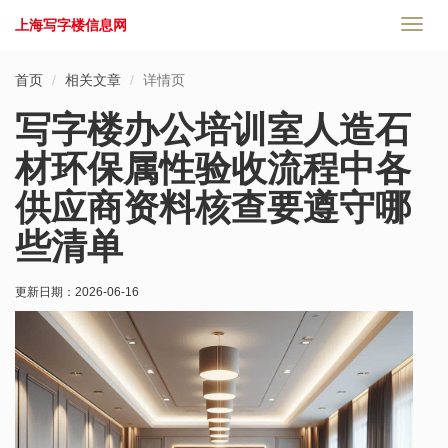
上海写字楼信息网
切
换
导
首页
相关文章
详情页
航
写字楼办公培训室人造石
材环保属性验收流程中各
供应商资料核查要遵守哪
些清单
更新日期：
2026-06-16