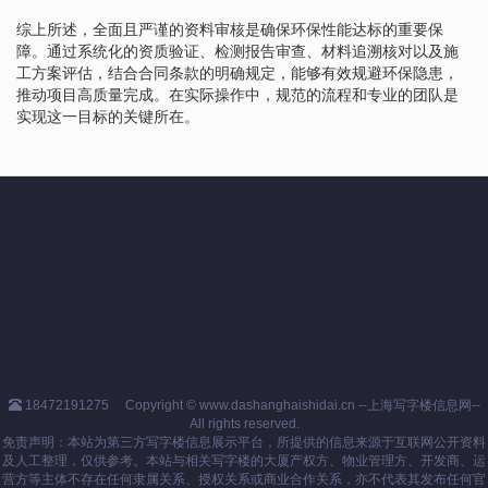
综上所述，全面且严谨的资料审核是确保环保性能达标的重要保
障。通过系统化的资质验证、检测报告审查、材料追溯核对以及施
工方案评估，结合合同条款的明确规定，能够有效规避环保隐患，
推动项目高质量完成。在实际操作中，规范的流程和专业的团队是
实现这一目标的关键所在。
18472191275
Copyright © www.dashanghaishidai.cn --上海写字楼信息网--
All rights reserved.
免责声明：本站为第三方写字楼信息展示平台，所提供的信息来源于互联网公开资料
及人工整理，仅供参考。本站与相关写字楼的大厦产权方、物业管理方、开发商、运
营方等主体不存在任何隶属关系、授权关系或商业合作关系，亦不代表其发布任何官