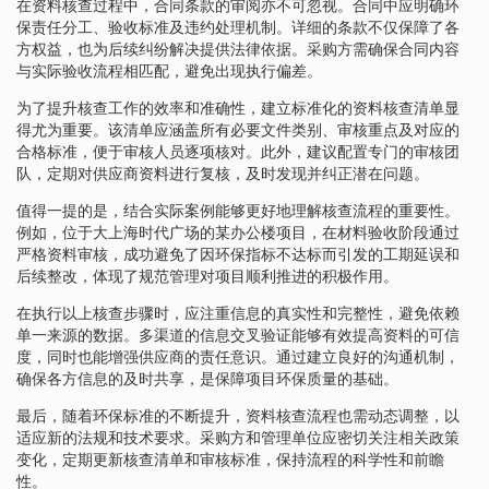
在资料核查过程中，合同条款的审阅亦不可忽视。合同中应明确环
保责任分工、验收标准及违约处理机制。详细的条款不仅保障了各
方权益，也为后续纠纷解决提供法律依据。采购方需确保合同内容
与实际验收流程相匹配，避免出现执行偏差。
为了提升核查工作的效率和准确性，建立标准化的资料核查清单显
得尤为重要。该清单应涵盖所有必要文件类别、审核重点及对应的
合格标准，便于审核人员逐项核对。此外，建议配置专门的审核团
队，定期对供应商资料进行复核，及时发现并纠正潜在问题。
值得一提的是，结合实际案例能够更好地理解核查流程的重要性。
例如，位于大上海时代广场的某办公楼项目，在材料验收阶段通过
严格资料审核，成功避免了因环保指标不达标而引发的工期延误和
后续整改，体现了规范管理对项目顺利推进的积极作用。
在执行以上核查步骤时，应注重信息的真实性和完整性，避免依赖
单一来源的数据。多渠道的信息交叉验证能够有效提高资料的可信
度，同时也能增强供应商的责任意识。通过建立良好的沟通机制，
确保各方信息的及时共享，是保障项目环保质量的基础。
最后，随着环保标准的不断提升，资料核查流程也需动态调整，以
适应新的法规和技术要求。采购方和管理单位应密切关注相关政策
变化，定期更新核查清单和审核标准，保持流程的科学性和前瞻
性。