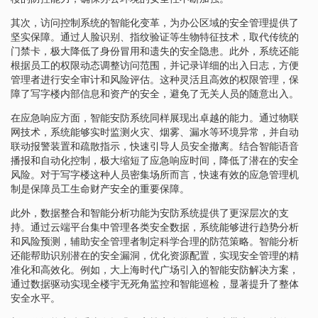
其次，访问控制系统的智能化变革，为办公区域的安全管理提供了
坚实保障。通过人脸识别、指纹验证等生物特征技术，取代传统的
门禁卡，极大降低了身份冒用和遗失的安全隐患。此外，系统还能
根据员工的权限动态调整访问范围，并记录详细的出入日志，方便
管理者进行安全审计和风险评估。这种灵活且高效的权限管理，保
障了写字楼内部信息和资产的安全，避免了无关人员的随意出入。
在应急响应方面，智能安防系统同样展现出卓越的能力。通过物联
网技术，系统能够实时监测火灾、烟雾、漏水等环境异常，并自动
联动报警装置和疏散指示，快速引导人员安全撤离。结合智能语音
播报和自动化控制，极大缩短了应急响应时间，降低了潜在的安全
风险。对于写字楼这种人员密集场所而言，快速有效的应急管理机
制是保障员工生命财产安全的重要保障。
此外，数据整合和智能分析功能为安防系统提供了更深层次的支
持。通过云端平台集中管理各类安全数据，系统能够进行趋势分析
和风险预测，辅助安全管理者制定科学合理的防范策略。智能分析
还能帮助识别潜在的安全漏洞，优化资源配置，实现安全管理的精
准化和高效化。例如，大上海时代广场引入的智能安防解决方案，
通过数据驱动实现全楼宇无死角监控和智能巡检，显著提升了整体
安全水平。