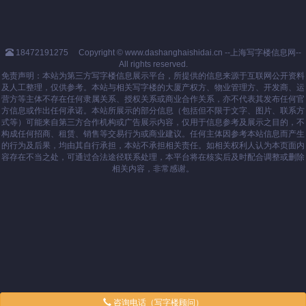
18472191275
Copyright © www.dashanghaishidai.cn --上海写字楼信息网--
All rights reserved.
免责声明：本站为第三方写字楼信息展示平台，所提供的信息来源于互联网公开资料
及人工整理，仅供参考。本站与相关写字楼的大厦产权方、物业管理方、开发商、运
营方等主体不存在任何隶属关系、授权关系或商业合作关系，亦不代表其发布任何官
方信息或作出任何承诺。本站所展示的部分信息（包括但不限于文字、图片、联系方
式等）可能来自第三方合作机构或广告展示内容，仅用于信息参考及展示之目的，不
构成任何招商、租赁、销售等交易行为或商业建议。任何主体因参考本站信息而产生
的行为及后果，均由其自行承担，本站不承担相关责任。如相关权利人认为本页面内
容存在不当之处，可通过合法途径联系处理，本平台将在核实后及时配合调整或删除
相关内容，非常感谢。
咨询电话（写字楼顾问）