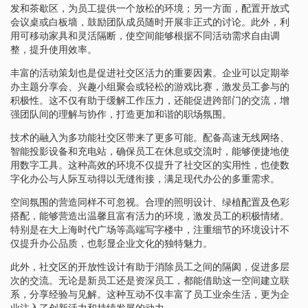
发和茶歇区，为员工提供一个放松的环境；另一方面，配置开放式
会议桌或白板墙，鼓励团队成员随时开展非正式的讨论。此外，利
用可移动家具和灵活隔断，使空间能够根据不同活动需求自由调
整，提升使用效率。
丰富的活动策划也是促进社交区活力的重要因素。企业可以定期举
办主题分享会、兴趣小组聚会或轻松的游戏比赛，激发员工参与的
积极性。这不仅有助于缓解工作压力，还能促进跨部门的交流，增
强团队间的理解与协作，打造更加和谐的职场氛围。
技术的融入为多功能社交区带来了更多可能。配备高速无线网络、
智能投影设备和充电站，确保员工在休息或交流时，能够便捷地使
用数字工具。这种高效的环境不仅提升了社交区的实用性，也使数
字化办公与人际互动得以无缝衔接，满足现代办公的多重需求。
空间氛围的营造同样不可忽视。合理的照明设计、绿植配置及色彩
搭配，能够营造出温馨且富有活力的环境，激发员工的积极情绪。
特别是在大上海时代广场等高端写字楼中，注重细节的环境设计不
仅提升办公品质，也彰显企业文化的独特魅力。
此外，社交区的开放性设计有助于消除员工之间的隔阂，促进多层
次的交流。无论是新员工还是资深员工，都能借助这一空间建立联
系，分享经验与见解。这种互动不仅丰富了员工业余生活，更为企
业注入了创新活力和持续发展的动力。